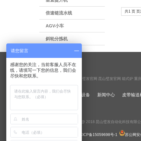
垂直提升机
共1 页 页次
倍速链流水线
AGV小车
斜轮分拣机
请您留言
感谢您的关注，当前客服人员不在
友情链接
links
线，请填写一下您的信息，我们会
尽快和您联系。
徐州输送机
输送设备
模组滑台
江苏璧发官网
昆山璧发官网
箱式炉
重
网站首页
关于我们
输送设备
新闻中心
皮带输送
Copyright @ 2018 昆山璧发自动化科技有
备案号：
苏ICP备15059698号-1
苏公网安备3