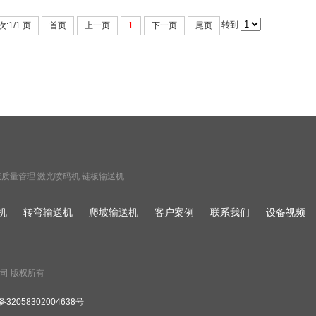
转到
:1/1 页
首页
上一页
1
下一页
尾页
庆质量管理
激光喷码机
链板输送机
机
转弯输送机
爬坡输送机
客户案例
联系我们
设备视频
限公司 版权所有
2058302004638号